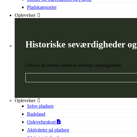
Pladskategorier
Oplevelser
Historiske seværdigheder o
Udforsk det smukke landskab omkring campingpladsen
Oplevelser
Selve pladsen
Badeland
Oplevelseskort
Aktiviteter på pladsen