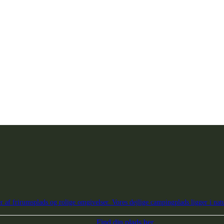
r af frirumsplads og rolige omgivelser. Vores dejlige campingplads ligger i nat
Find din plads her