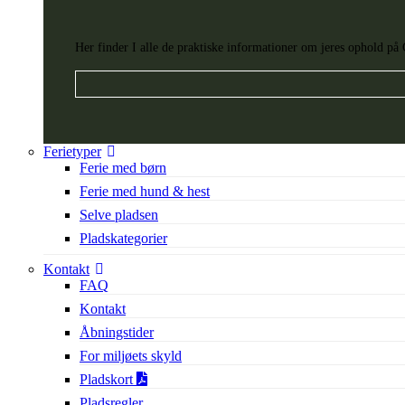
Her finder I alle de praktiske informationer om jeres ophold p
Ferietyper
Ferie med børn
Ferie med hund & hest
Selve pladsen
Pladskategorier
Kontakt
FAQ
Kontakt
Åbningstider
For miljøets skyld
Pladskort
Pladsregler