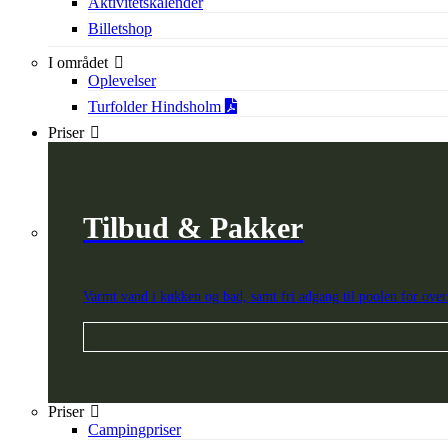
Aktivitetskalender
Billetshop
I området
Oplevelser
Turfolder Hindsholm
Priser
Tilbud & Pakker
Varmt vand i køkken og bad, samt fri adgang til poolen for overn
Priser
Campingpriser