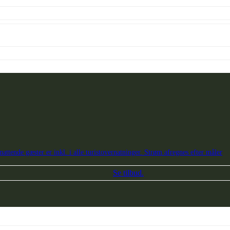
attende gæster er inkl. i alle turistovernatninger. Strøm afregnes efter måler
Se tilbud.