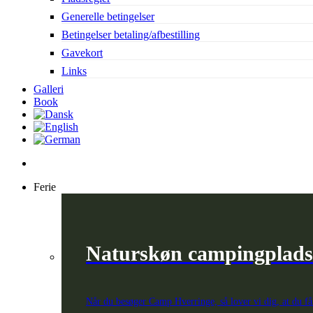
Generelle betingelser
Betingelser betaling/afbestilling
Gavekort
Links
Galleri
Book
search
Ferie
Naturskøn campingplads
Når du besøger Camp Hverringe, så lover vi dig, at du få