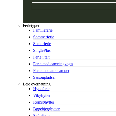
Ferietyper
Familieferie
Sommerferie
Seniorferie
SinglePlus
Ferie i telt
Ferie med campingvogn
Ferie med autocamper
Sæsonpladser
Leje overnatning
Hytteferie
Vibyhytter
Romsøhytter
Bøgebjerghytter
Safaritelte