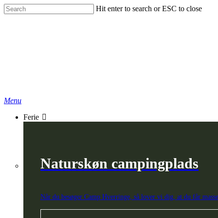
Skip
Hit enter to search or ESC to close
to
Close
main
Search
content
search
Menu
Ferie
Naturskøn campingplads
Når du besøger Camp Hverringe, så lover vi dig, at du får masse