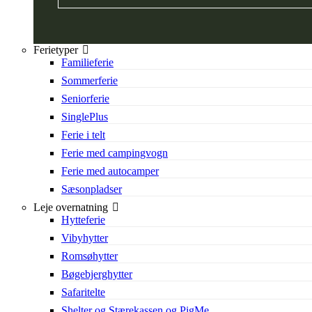
Ferietyper
Familieferie
Sommerferie
Seniorferie
SinglePlus
Ferie i telt
Ferie med campingvogn
Ferie med autocamper
Sæsonpladser
Leje overnatning
Hytteferie
Vibyhytter
Romsøhytter
Bøgebjerghytter
Safaritelte
Shelter og Stærekassen og PigMe