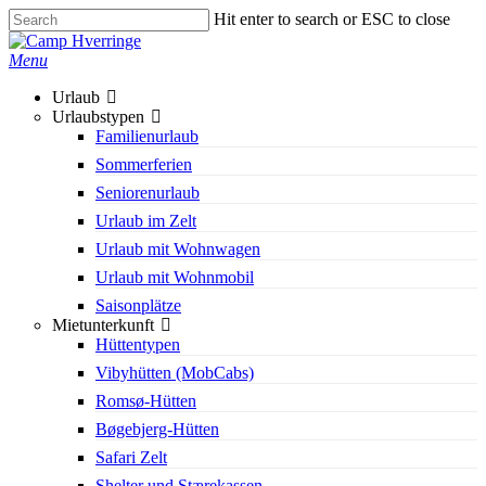
Skip
Hit enter to search or ESC to close
to
Close
main
Search
search
Menu
content
Urlaub
Urlaubstypen
Familienurlaub
Sommerferien
Seniorenurlaub
Urlaub im Zelt
Urlaub mit Wohnwagen
Urlaub mit Wohnmobil
Saisonplätze
Mietunterkunft
Hüttentypen
Vibyhütten (MobCabs)
Romsø-Hütten
Bøgebjerg-Hütten
Safari Zelt
Shelter und Stærekassen