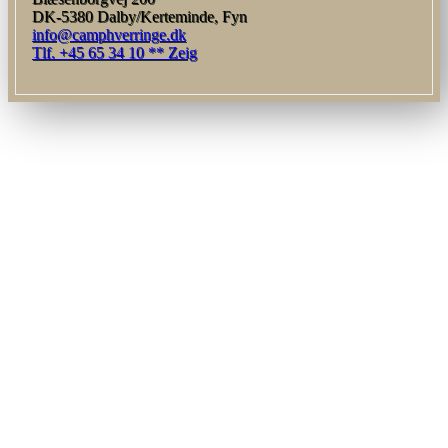
DK-5380 Dalby/Kerteminde, Fyn
info@camphverringe.dk
Tlf. +45 65 34 10 ** Zeig