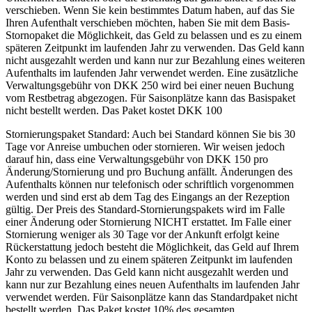
verschieben. Wenn Sie kein bestimmtes Datum haben, auf das Sie
Ihren Aufenthalt verschieben möchten, haben Sie mit dem Basis-
Stornopaket die Möglichkeit, das Geld zu belassen und es zu einem
späteren Zeitpunkt im laufenden Jahr zu verwenden. Das Geld kann
nicht ausgezahlt werden und kann nur zur Bezahlung eines weiteren
Aufenthalts im laufenden Jahr verwendet werden. Eine zusätzliche
Verwaltungsgebühr von DKK 250 wird bei einer neuen Buchung
vom Restbetrag abgezogen. Für Saisonplätze kann das Basispaket
nicht bestellt werden. Das Paket kostet DKK 100
Stornierungspaket Standard: Auch bei Standard können Sie bis 30
Tage vor Anreise umbuchen oder stornieren. Wir weisen jedoch
darauf hin, dass eine Verwaltungsgebühr von DKK 150 pro
Änderung/Stornierung und pro Buchung anfällt. Änderungen des
Aufenthalts können nur telefonisch oder schriftlich vorgenommen
werden und sind erst ab dem Tag des Eingangs an der Rezeption
gültig. Der Preis des Standard-Stornierungspakets wird im Falle
einer Änderung oder Stornierung NICHT erstattet. Im Falle einer
Stornierung weniger als 30 Tage vor der Ankunft erfolgt keine
Rückerstattung jedoch besteht die Möglichkeit, das Geld auf Ihrem
Konto zu belassen und zu einem späteren Zeitpunkt im laufenden
Jahr zu verwenden. Das Geld kann nicht ausgezahlt werden und
kann nur zur Bezahlung eines neuen Aufenthalts im laufenden Jahr
verwendet werden. Für Saisonplätze kann das Standardpaket nicht
bestellt werden. Das Paket kostet 10% des gesamten