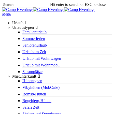
Skip
Hit enter to search or ESC to close
to
Close
main
Search
search
Menu
content
Urlaub
Urlaubstypen
Familienurlaub
Sommerferien
Seniorenurlaub
Urlaub im Zelt
Urlaub mit Wohnwagen
Urlaub mit Wohnmobil
Saisonplätze
Mietunterkunft
Hüttentypen
Vibyhütten (MobCabs)
Romsø-Hütten
Bøgebjerg-Hütten
Safari Zelt
Shelter und Stærekassen