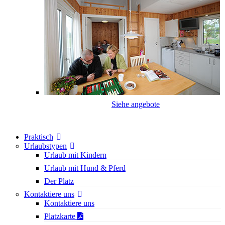
Siehe angebote
Praktisch
Urlaubstypen
Urlaub mit Kindern
Urlaub mit Hund & Pferd
Der Platz
Kontaktiere uns
Kontaktiere uns
Platzkarte