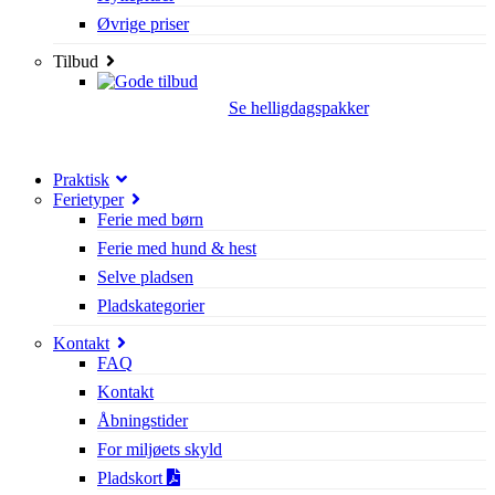
Øvrige priser
Tilbud
Se helligdagspakker
Praktisk
Ferietyper
Ferie med børn
Ferie med hund & hest
Selve pladsen
Pladskategorier
Kontakt
FAQ
Kontakt
Åbningstider
For miljøets skyld
Pladskort