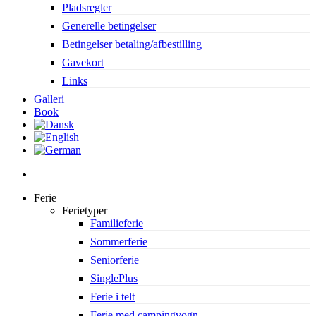
Pladsregler
Generelle betingelser
Betingelser betaling/afbestilling
Gavekort
Links
Galleri
Book
search
Ferie
Ferietyper
Familieferie
Sommerferie
Seniorferie
SinglePlus
Ferie i telt
Ferie med campingvogn