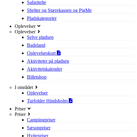
Safaritelte
Shelter og Stærekassen og PigMe
Pladskategorier
Oplevelser
Oplevelser
Selve pladsen
Badeland
Oplevelseskort
Aktiviteter på pladsen
Aktivitetskalender
Billetshop
I området
Oplevelser
Turfolder Hindsholm
Priser
Priser
Campingpriser
Sæsonpriser
Hyttepriser