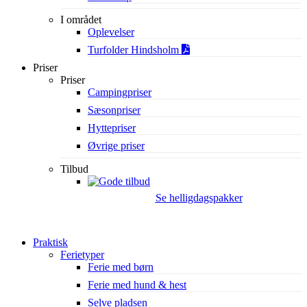
I området
Oplevelser
Turfolder Hindsholm
Priser
Priser
Campingpriser
Sæsonpriser
Hyttepriser
Øvrige priser
Tilbud
Se helligdagspakker
Praktisk
Ferietyper
Ferie med børn
Ferie med hund & hest
Selve pladsen