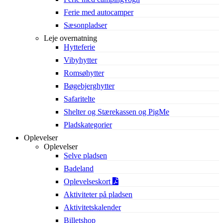
Ferie med autocamper
Sæsonpladser
Leje overnatning
Hytteferie
Vibyhytter
Romsøhytter
Bøgebjerghytter
Safaritelte
Shelter og Stærekassen og PigMe
Pladskategorier
Oplevelser
Oplevelser
Selve pladsen
Badeland
Oplevelseskort
Aktiviteter på pladsen
Aktivitetskalender
Billetshop