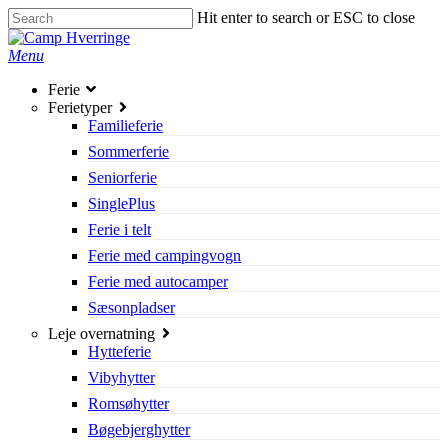
Skip
Hit enter to search or ESC to close
to
Close
main
Search
search
Menu
content
Ferie
Ferietyper
Familieferie
Sommerferie
Seniorferie
SinglePlus
Ferie i telt
Ferie med campingvogn
Ferie med autocamper
Sæsonpladser
Leje overnatning
Hytteferie
Vibyhytter
Romsøhytter
Bøgebjerghytter